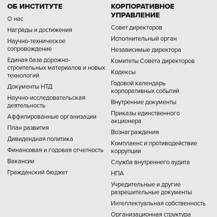
ОБ ИНСТИТУТЕ
КОРПОРАТИВНОЕ
УПРАВЛЕНИЕ
О нас
Совет директоров
Награды и достижения
Исполнительный орган
Научно-техническое
сопровождение
Независимые директора
Единая база дорожно-
Комитеты Совета директоров
строительных материалов и новых
Кодексы
технологий
Годовой календарь
Документы НТД
корпоративных событий
Научно-исследовательская
Внутренние документы
деятельность
Приказы единственного
Аффилированные организации
акционера
План развития
Вознаграждения
Дивидендная политика
Комплаенс и противодействие
Финансовая и годовая отчетность
коррупции
Вакансии
Служба внутреннего аудита
Гражданский бюджет
НПА
Учредительные и другие
разрешительные документы
Интеллектуальная собственность
Организационная структура