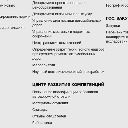
Департамент проектирования и
ем новых
География с
ценообразования
Департамент инжиниринговых услуг
сирования, норм и
ГОС. ЗАК
Управление диагностики автомобильных
дорог
Зaкупки
 издательская
Управление мостовых и дорожных
Перечень тов
сооружений
планируемых
исследовани
Центр развития компетенций
Определение затрат технического надзора
при среднем ремонте автомобильных
дорог
Мероприятия
Научный центр исследований и разработок
ЦЕНТР РАЗВИТИЯ КОМПЕТЕНЦИЙ
Повышение квалификации работников
автодорожной отрасли
Материалы обучения
Спикеры
Отзывы слушателей
Библиотека