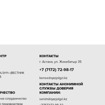
НТР
КОНТАКТЫ
г. Астана, ул. Жекебатыр 35
+7 (7172) 72-98-17
LSHY» (ВЕСТНИК
)
kense@qazjolgzi.kz
КОНТАКТЫ АНОНИМНОЙ
СЛУЖБЫ ДОВЕРИЯ
ИЧЕСТВО
КОМПАНИИ:
ое сотрудничество
senim@qazjolgzi.kz
 с производством
+7(7172)72-98-32