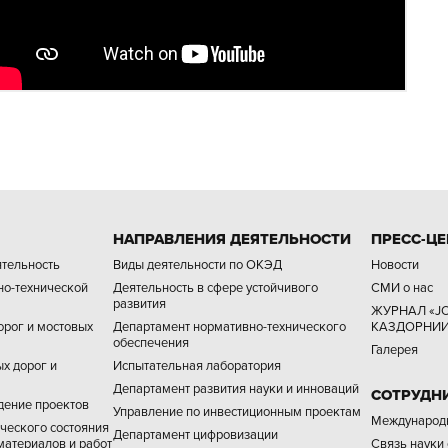
НАПРАВЛЕНИЯ ДЕЯТЕЛЬНОСТИ
ПРЕСС-ЦЕ
ятельность
Виды деятельности по ОКЭД
Новости
но-технической
Деятельность в сфере устойчивого
СМИ о нас
развития
ЖУРНАЛ «JO
орог и мостовых
Департамент нормативно-технического
КАЗДОРНИИ
обеспечения
Галерея
х дорог и
Испытательная лаборатория
Департамент развития науки и инноваций
СОТРУДН
дение проектов
Управление по инвестиционным проектам
Международн
ческого состояния
Департамент цифровизации
материалов и работ
Связь науки