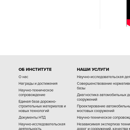
ОБ ИНСТИТУТЕ
НАШИ УСЛУГИ
О нас
Научно-исследовательская де
Награды и достижения
Совершенствование норматив
базы
Научно-техническое
сопровождение
Диагностика автомобильных д
сооружений
Единая база дорожно-
строительных материалов и
Проектирование автомобильны
новых технологий
мостовых сооружений
Документы НТД
Научно-техническое сопровож
Научно-исследовательская
Независимая экспертиза техни
деятельность
дорог и сооружений, качества 