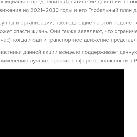
 официально представить Десятилетие действий по о
вижения на 2021–2030 годы и его Глобальный план д
руппы и организации, наблюдающие на этой неделе , 
ожет спасти жизнь. Они также заявляют, что ограниче
 час), когда люди и транспортное движение представ
частники данной акции всецело поддерживает данну
рименению лучших практик в сфере безопасности в Р