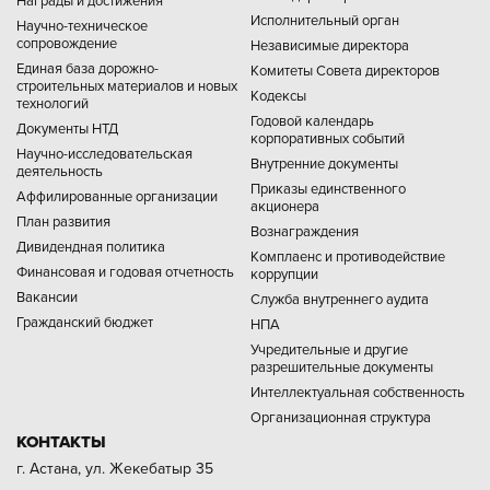
Награды и достижения
Исполнительный орган
Научно-техническое
сопровождение
Независимые директора
Единая база дорожно-
Комитеты Совета директоров
строительных материалов и новых
Кодексы
технологий
Годовой календарь
Документы НТД
корпоративных событий
Научно-исследовательская
Внутренние документы
деятельность
Приказы единственного
Аффилированные организации
акционера
План развития
Вознаграждения
Дивидендная политика
Комплаенс и противодействие
Финансовая и годовая отчетность
коррупции
Вакансии
Служба внутреннего аудита
Гражданский бюджет
НПА
Учредительные и другие
разрешительные документы
Интеллектуальная собственность
Организационная структура
КОНТАКТЫ
г. Астана, ул. Жекебатыр 35