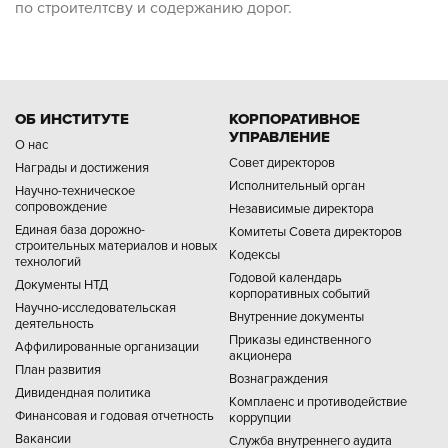
по строителтсву и содержанию дорог.
ОБ ИНСТИТУТЕ
КОРПОРАТИВНОЕ
УПРАВЛЕНИЕ
О нас
Совет директоров
Награды и достижения
Исполнительный орган
Научно-техническое
сопровождение
Независимые директора
Единая база дорожно-
Комитеты Совета директоров
строительных материалов и новых
Кодексы
технологий
Годовой календарь
Документы НТД
корпоративных событий
Научно-исследовательская
Внутренние документы
деятельность
Приказы единственного
Аффилированные организации
акционера
План развития
Вознаграждения
Дивидендная политика
Комплаенс и противодействие
Финансовая и годовая отчетность
коррупции
Вакансии
Служба внутреннего аудита