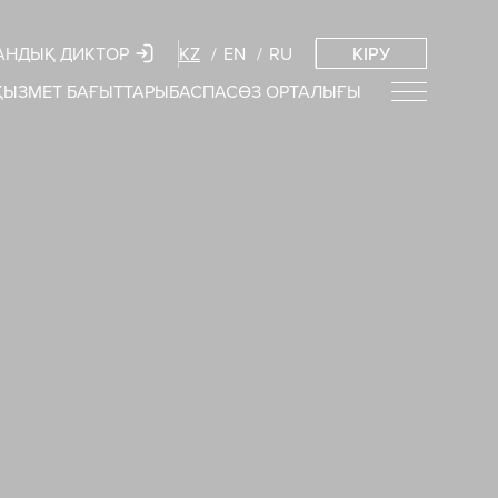
АНДЫҚ ДИКТОР
KZ
EN
RU
КІРУ
ҚЫЗМЕТ БАҒЫТТАРЫ
БАСПАСӨЗ ОРТАЛЫҒЫ