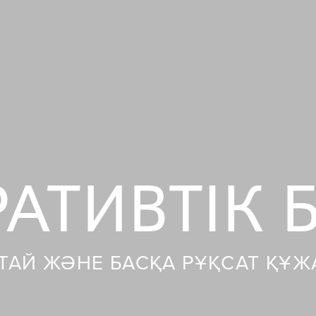
АТИВТІК 
ТАЙ ЖӘНЕ БАСҚА РҰҚСАТ ҚҰЖ